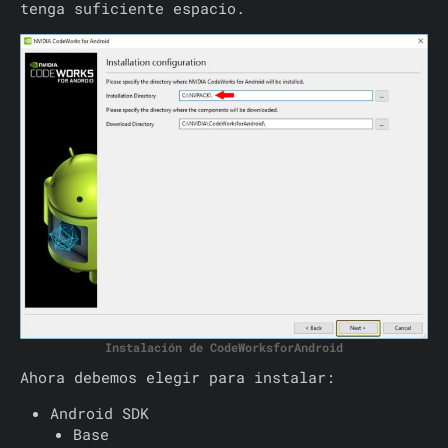
tenga suficiente espacio.
Instalación de CodeWorksforAndroid
Ahora debemos elegir para instalar:
Android SDK
Base