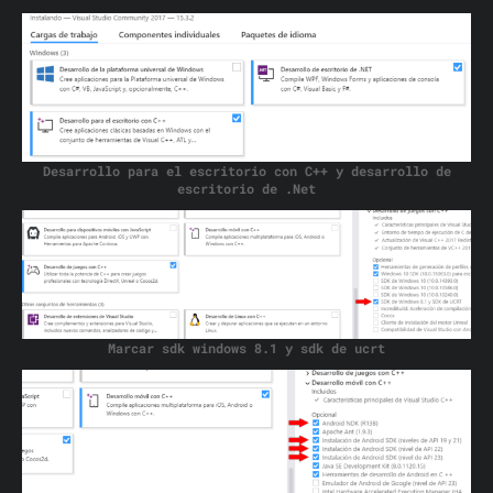
Desarrollo para el escritorio con C++ y desarrollo de
escritorio de .Net
Marcar sdk windows 8.1 y sdk de ucrt